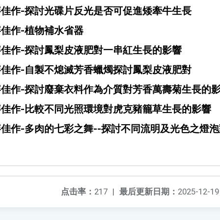
賽佳作-探討光碟片反光是否可促進矮牽牛生長
賽佳作-植物補水省器
賽佳作-探討鳳梨皮液肥對一串紅生長的影響
賽佳作-自製不熄滅芳香蠟燭探討鳳梨皮液肥對
賽佳作-探討廢棄衣料作為介質對芳香萬壽菊生長的
賽佳作-比較不同光照環境對虎克豬籠草生長的影響
賽佳作-多肉的七彩之舞--探討不同流明及光色之燈
点击率：
217
|
最后更新日期：
2025-12-19