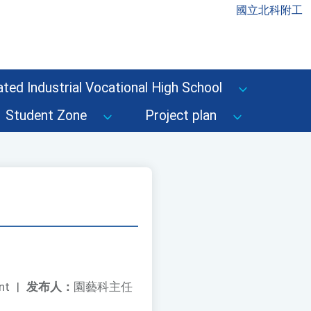
國立北科附工
ted Industrial Vocational High School
Student Zone
Project plan
nt
|
发布人：
園藝科主任