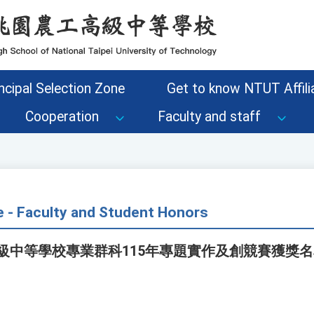
ncipal Selection Zone
Get to know NTUT Affilia
Cooperation
Faculty and staff
e - Faculty and Student Honors
高級中等學校專業群科115年專題實作及創競賽獲獎