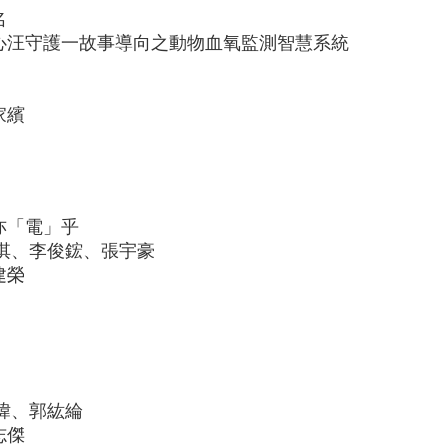
名
心汪守護一故事導向之動物血氧監測智慧系統
家繽
亦「電」乎
淇、李俊鋐、張宇豪
建榮
瑋、郭紘綸
志傑