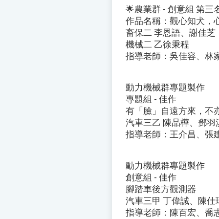
🌟農業群 - 創意組 第三
作品名稱：觀心知犬，
畜保二 李恩語、謝佳芝
機械二 乙徐秉程
指導老師：吳佳容、林
動力機械群專題製作
專題組 - 佳作
有「臉」自遠方來，不
汽車三乙 陳品樺、鄧羽
指導老師：王介昌、張
動力機械群專題製作
創意組 - 佳作
腳踏車後方觀測器
汽車三甲 丁偉誠、陳仕
指導老師：陳百宏、喬