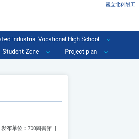
國立北科附工
ted Industrial Vocational High School
Student Zone
Project plan
发布单位：
700圖書館
|