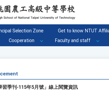
ncipal Selection Zone
Get to know NTUT Affilia
Cooperation
Faculty and staff
ncement
習季刊-115年5月號」線上閱覽資訊