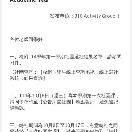
发布单位：
310 Activity Group
|
各位老師同學好：
一、檢附114學年第一學期社團選社結果名單，請參閱
附件。
【社團查詢：［校網→學生線上查詢系統→線上選社
系統→結果查詢】
二、114年10月8日（週三）為本學期第一次社團課，
請同學準時至【公告所屬社團】地點報到，避免被記
錄曠課。
三、轉社期間為10月8日至10月17日，有意轉社之同
學請於【下課時間辦理】，請先至學務處領取「轉社