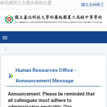
移至網頁之主要內容區位置
國立北科附工
:::
Human Resources Office -
Announcement Message
Announcement: Please be reminded that
all colleagues must adhere to
administrative neutrality. One