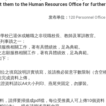
 them to the Human Resources Office for further
发布单位：
120 Personnel Office
：
立學校已退休或離職之非現職校長、教師及軍訓教官。
下列事蹟之一：
服務相關工作，著有具體績效，足為典範。
志願服務相關工作，著有具體績效，足為典範。
如下：
之填寫說明詳實填寫，並請務必留意字數限制（含空格
完成資料上傳 。
資料請以A4大小列印、燕尾夾固定，勿膠裝。
。
請擇要掃描成pdf檔，每位受推薦人可上傳10個資料（