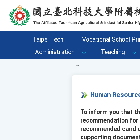
移至網頁之主要內容區位置
Taipei Tech
Vocational School Pri
Administration
Teaching
:::
Human Resource
To inform you that th
recommendation for t
recommended candida
supporting documents