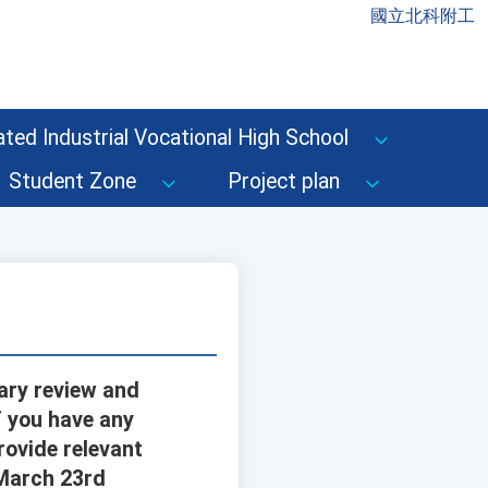
國立北科附工
ted Industrial Vocational High School
Student Zone
Project plan
nary review and
f you have any
ovide relevant
 March 23rd