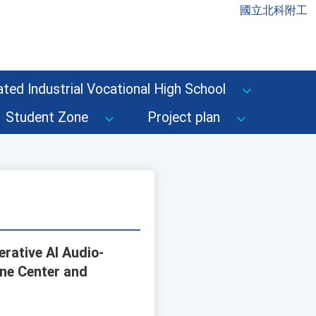
國立北科附工
ted Industrial Vocational High School
Student Zone
Project plan
erative AI Audio-
ine Center and