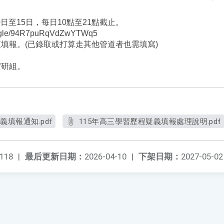
10日至15日，每日10點至21點截止。
.gle/94R7puRqVdZwYTWq5
須填報。(已錄取或打算走其他管道者也需填寫)
實研組。
義填報通知.pdf
115年高三學習歷程疑義填報處理說明.pdf
118
|
最后更新日期：
2026-04-10
|
下架日期：
2027-05-02