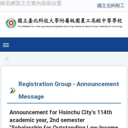
移至網頁之主要內容區位置
國立北科附工
:::
Registration Group - Announcement
Message
Announcement for Hsinchu City's 114th
academic year, 2nd semester
"Scholarship for Outstanding Low-Income