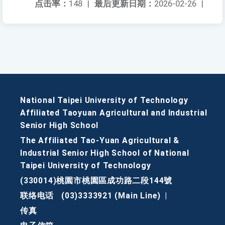
点击率：
148
|
最后更新日期：
2026-02-26
|
National Taipei University of Technology
Affiliated Taoyuan Agricultural and Industrial
Senior High School
The Affiliated Tao-Yuan Agricultural &
Industrial Senior High School of National
Taipei University of Technology
(330014)桃園市桃園區成功路二段144號
联络电话
(03)3333921 (Main Line)
|
传真