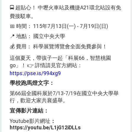
🚍
超貼心！
中壢火車站及機捷
A21
環北站設有免
費接駁車。
📅
時間：
115
年
7
月
13
日
(
一
) - 7
月
19
日
(
日
)
📍
地點：
國立中央大學
💰
費用：
科學展覽博覽會全面免費參與！
這個夏天，帶孩子一起「科展
66
，智慧桃園
go
」！
👉
詳情請見官方網站：
https://pse.is/994xg9
學校跑馬燈文字：
第
66
屆全國科展於
7/13-7/19
在國立中央大學舉
行，歡迎大家共襄盛舉。
宣傳影片連結：
Youtube
影片網址
：
https://youtu.be/L1jG12iDLLs