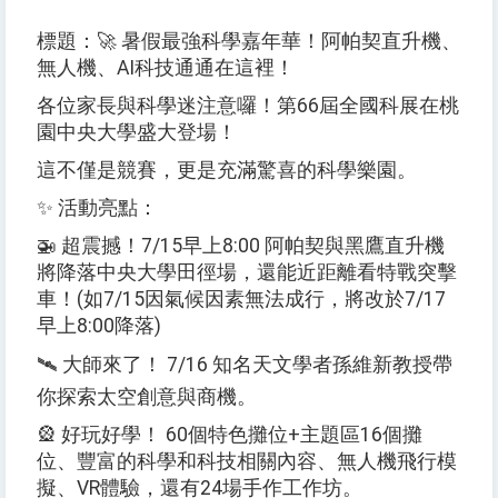
標題：
🚀
暑假最強科學嘉年華！阿帕契直升機、
無人機、
AI
科技通通在這裡！
各位家長與科學迷注意囉！第
66
屆全國科展在桃
園中央大學盛大登場！
這不僅是競賽，更是充滿驚喜的科學樂園。
✨
活動亮點：
🚁
超震撼！
7/15
早上
8:00
阿帕契與黑鷹直升機
將降落中央大學田徑場，還能近距離看特戰突擊
車！
(
如
7/15
因氣候因素無法成行，將改於
7/17
早上
8:00
降落
)
🛰
️
大師來了！
7/16
知名天文學者孫維新教授帶
你探索太空創意與商機。
🎡
好玩好學！
60
個特色攤位
+
主題區
16
個攤
位、豐富的科學和科技相關內容、無人機飛行模
擬、
VR
體驗，還有
24
場手作工作坊。