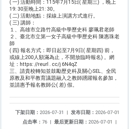
( 一) 活動時間：115年7月15日( 星期三) ，晚上
19: 30至晚上21: 30。
( 二) 活動地點：採線上演講方式進行。
( 三) 講師：
１、高雄市立路竹高級中學歷史科 廖珮君老師
２、臺北市立第一女子高級中學歷史科 陳惠珠老
師
( 四) 報名方式：即日起至7月9日( 星期四) 前，
或線上200人額滿為止，不開放臨時報名) 。網
址：https: //reurl . cc/j 6N4qZ
三、請貴校轉知並鼓勵歷史科及關心SEL、全民
原教及和平教育議題融入之教師踴躍報名參加，
並請惠予報名教師公( 差) 假。
下架日期：
2026-07-31
|
发布日期：
2026-07-01
点击率：
76
|
最后更新日期：
2026-07-01
|