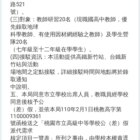
路521
號）。
(三)對象：教師研習20名（現職國高中教師，優
先錄取地球
科學教師、有使用因材網經驗之教師）及學生營
隊20名
（七年級至十二年級在學學生）。
(四)接駁資訊：本活動提供高鐵新竹站、台鐵新
竹站與活動
場地間之定點接駁，詳細接駁時間與地點將於錄
取通知
中說明。
五、本局同意市立學校出席人員，教職員經學校
同意後核予公
（差）假，並依本局110年2月1日桃教高字第
1100009361
號函檢送之「桃園市立高級中等學校公（差）假
派代需求
核定項目一覽表」所列之事由，由學校本權責逕