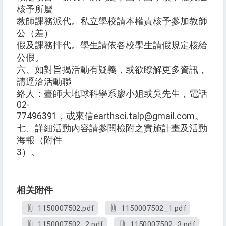
核予所屬
教師課務派代。私立學校請本權責核予參加教師
公（差）
假及課務排代。學生請依各校學生請假規定核給
公假。
六、如對旨揭活動有疑義，或欲瞭解更多資訊，
請逕洽活動聯
絡人：臺師大地球科學系廖小姐或吳先生，電話
02-
77496391，或來信earthsci.talp@gmail.com。
七、詳細活動內容請參閱檢附之實施計畫及活動
海報（附件
3）。
相关附件
1150007502.pdf
1150007502_1.pdf
1150007502_2.pdf
1150007502_3.pdf