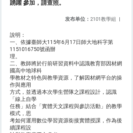
踴躍 參加，請查照。
发布单位：
2101教學組
|
說明：
一、依據臺師大115年6月17日師大地科字第
1151016750號函辦
理。
二、教師將於行前研習資料中認識教育部因材網
國高中地球科
學教材之特色與教學資源，了解因材網平台的操
作與應用
方式，並透過本次學生營隊之課程設計，認識
「線上自學
任務」結合「實體天文課程與參訪活動」的教學
模式，思
考如何運用數位學習資源銜接實體授課，作為後
續課程設