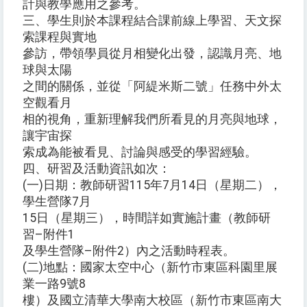
計與教學應用之參考。
三、學生則於本課程結合課前線上學習、天文探
索課程與實地
參訪，帶領學員從月相變化出發，認識月亮、地
球與太陽
之間的關係，並從「阿緹米斯二號」任務中外太
空觀看月
相的視角，重新理解我們所看見的月亮與地球，
讓宇宙探
索成為能被看見、討論與感受的學習經驗。
四、研習及活動資訊如次：
(一)日期：教師研習115年7月14日（星期二），
學生營隊7月
15日（星期三），時間詳如實施計畫（教師研
習–附件1
及學生營隊–附件2）內之活動時程表。
(二)地點：國家太空中心（新竹市東區科園里展
業一路9號8
樓）及國立清華大學南大校區（新竹市東區南大