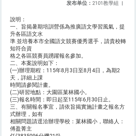
发布单位：
2101教學組
|
說明：
一、旨揭暑期培訓營係為推廣語文學習風氣，提
升各區語文水
準 並培養本市全國語文競賽優秀選手，請貴校轉
知符合資
格之各區競賽員踴躍報名參加。
二、本案說明如下：
(一)辦理期程：115年8月3日至8月4日，為期2
天，詳細上課
時間請參閱計畫。
(二)研習地點：大園區菓林國小。
(三)報名時間：即日起至115年6月30日止。
三、有關報名事宜，請依旨揭實施計畫之報名方
式辦理，如有
相關問題請逕洽辦理學校：菓林國小，聯絡人：
傅盈菁主