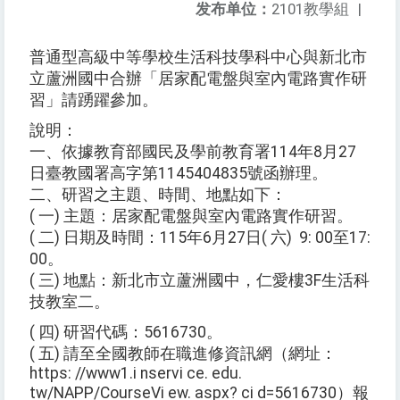
发布单位：
2101教學組
|
普通型高級中等學校生活科技學科中心與新北市
立蘆洲國中合辦「居家配電盤與室內電路實作研
習」請踴躍參加。
說明：
一、依據教育部國民及學前教育署114年8月27
日臺教國署高字第1145404835號函辦理。
二、研習之主題、時間、地點如下：
( 一) 主題：居家配電盤與室內電路實作研習。
( 二) 日期及時間：115年6月27日( 六) 9: 00至17:
00。
( 三) 地點：新北市立蘆洲國中，仁愛樓3F生活科
技教室二。
( 四) 研習代碼：5616730。
( 五) 請至全國教師在職進修資訊網（網址：
https: //www1.i nservi ce. edu.
tw/NAPP/CourseVi ew. aspx? ci d=5616730）報