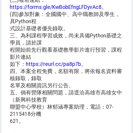
(三)報名連結：
https://forms.gle/KwBobEfngLFDyvAc8
。
(四)參加對象：全國國中、高中職教師及學生，
具Python程
式設計基礎者優先錄取。
三、為利課程學習成效，尚未具備Python基礎之
學員，請於課
程開始前先行觀看基礎教學影片進行預習，課程
影片連結
如下：
https://reurl.cc/pa8p7b
。
四、本案全程免費，名額有限，將依報名資料審
核錄取，錄取
名單及相關資訊另行公告。
五、倘有營隊相關問題，請逕洽高雄市高雄女中
（新興科技教育
聯盟中心學校）林郁涵專案助理，電話：07-
2115418分機
621。