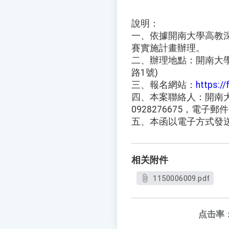
說明：
一、依據開南大學高教深
賽實施計畫辦理。
二、辦理地點：開南大學
路1號)
三、報名網站：
https:/
四、本案聯絡人：開南
0928276675，電子郵件：da
五、本函以電子方式發
相关附件
1150006009.pdf
点击率