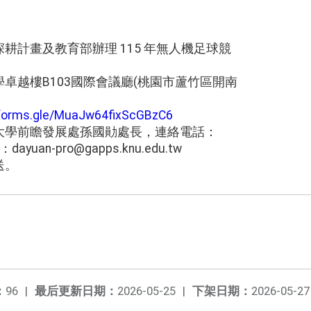
耕計畫及教育部辦理 115 年無人機足球競
卓越樓B103國際會議廳(桃園市蘆竹區開南
/forms.gle/MuaJw64fixScGBzC6
大學前瞻發展處孫國勛處長，連絡電話：
yuan-pro@gapps.knu.edu.tw
送。
：
96
|
最后更新日期：
2026-05-25
|
下架日期：
2026-05-27