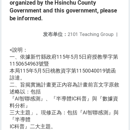
organized by the Hsinchu County
Government and this government, please
be informed.
发布单位：
2101 Teaching Group
|
<說明：
一、依據新竹縣政府115年5月5日府授教學字第
1150654963號暨
本局115年5月5日桃教資字第1150040019號函
諒達。
二、旨揭實施計畫更正內容為計畫前言文字原敘
述略以：包括
『AI智聯感測』、『半導體IC科普』與『數據資
料分析』
三大主題」。現修正為：包括『AI智聯感測』與
『半導體
IC科普』二大主題。