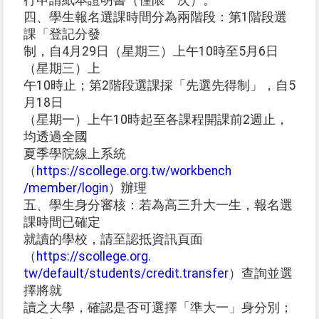
行申請紙本證明書（僅限一次）。
四、學生報名選課時間分為兩階段：第1階段選
課「登記分發
制，自4月29日（星期三）上午10時至5月6日
（星期三）上
午10時止；第2階段選課採「先選先得制」，自5
月18日
（星期一）上午10時起至各課程開課前2週止，
均透過全國
夏季學院線上系統
（
https://scollege.org.tw/workbench
/member/login
）辦理
五、學生身分審核：若為高三升大一生，報名選
課時間已確定
就讀的學校，請至認抵資訊頁面
（
https://scollege.org.
tw/default/students/credit.transfer
）查詢並選
擇將就
讀之大學，確認是否可選擇「準大一」身分別；