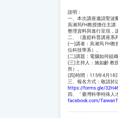
說明：
一、本次講座邀請聖波
吳湘筠FH教授擔任主
整理資料與進行呈現，
二、《蓋婭科普講座系列
(一)講者：吳湘筠 F
位科技學系）。
(二)講題：電腦如何組
(三)主持人：施如齡 
所）。
(四)時間：115年4月1
三、報名方式：敬請於
https://forms.gle/32H
四、「臺灣科學特殊人
facebook.com/TaiwanT