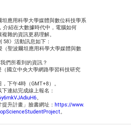
爾坦應用科學大學媒體與數位科技學系
講，介紹在大數據時代中，電腦如何
讓複雜的資訊更易理解。
 58》活動訊息如下：
H教授（聖波爾坦應用科學大學媒體與數
織我們所看到的資訊？
教授（國立中央大學網路學習科技研究
8日，下午4時（GMT+8）。
以下連結完成線上報名：
46y6mkVJAdiuH6
。
才提升計畫」臉書網址：
https://www.
opScienceStudentProject
。