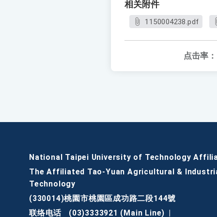
相关附件
1150004238.pdf
点击率：
National Taipei University of Technology Affili
The Affiliated Tao-Yuan Agricultural & Industri
Technology
(330014)桃園市桃園區成功路二段144號
联络电话
(03)3333921 (Main Line)
|