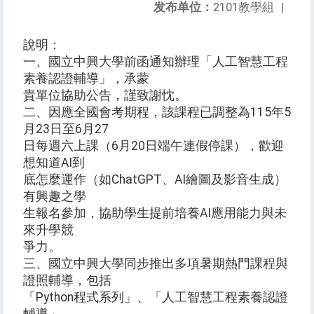
发布单位：
2101教學組
|
說明：
一、國立中興大學前函通知辦理「人工智慧工程
素養認證輔導」，承蒙
貴單位協助公告，謹致謝忱。
二、因應全國會考期程，該課程已調整為115年5
月23日至6月27
日每週六上課（6月20日端午連假停課），歡迎
想知道AI到
底怎麼運作（如ChatGPT、AI繪圖及影音生成）
有興趣之學
生報名參加，協助學生提前培養AI應用能力與未
來升學競
爭力。
三、國立中興大學同步推出多項暑期熱門課程與
證照輔導，包括
「Python程式系列」、「人工智慧工程素養認證