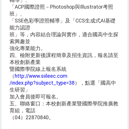
輔導」、
「ACP國際證照－Photoshop與Illustrator考照
班」、
「SSE色彩學證照輔導」及「CCS生成式AI基礎
能力認證
班」等，內容結合理論與實作，適合國高中生探
索興趣並
強化專業能力。
四、檢附更新後課程簡章及招生資訊，報名請至
本校創新產業
暨國際學院線上報名系統
（
http://www.siileec.com
/index.php?subject_type=38
），點選「國高中
生研習」
加入會員後即可報名。
五、聯絡窗口：本校創新產業暨國際學院推廣教
育組，電話
（04）22870840。