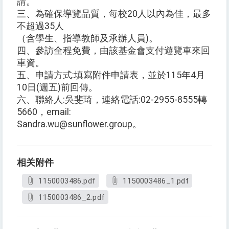
請。
三、為確保導覽品質，每校20人以內為佳，最多
不超過35人
（含學生、指導教師及承辦人員)。
四、參訪全程免費，由該基金會支付遊覽車來回
車資。
五、申請方式:填寫附件申請表，並於115年4月
10日(週五)前回傳。
六、聯絡人:吳斐琦，連絡電話:02-2955-8555轉
5660，email:
Sandra.wu@sunflower.group。
相关附件
1150003486.pdf
1150003486_1.pdf
1150003486_2.pdf