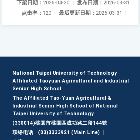
下架日期：
2026-04-30
|
发布日期：
2026-03-31
点击率：
120
|
最后更新日期：
2026-03-31
|
National Taipei University of Technology
Affiliated Taoyuan Agricultural and Industrial
Senior High School
The Affiliated Tao-Yuan Agricultural &
Industrial Senior High School of National
Taipei University of Technology
(330014)桃園市桃園區成功路二段144號
联络电话
(03)3333921 (Main Line)
|