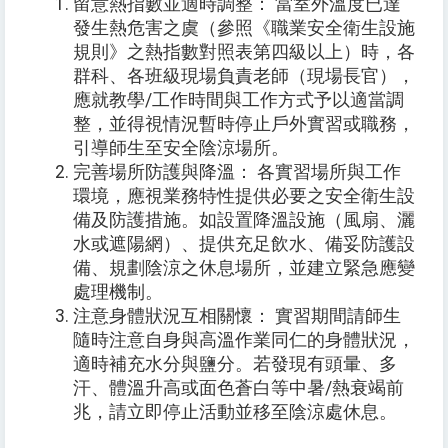
留意熱指數並適時調整： 當室外溫度已達
發生熱危害之虞（參照《職業安全衛生設施
規則》之熱指數對照表第四級以上）時，各
群科、各班級現場負責老師（現場長官），
應就教學/工作時間與工作方式予以適當調
整，並得視情況暫時停止戶外實習或職務，
引導師生至安全陰涼場所。
完善場所防護與降溫： 各實習場所與工作
環境，應視業務特性提供必要之安全衛生設
備及防護措施。如設置降溫設施（風扇、灑
水或遮陽網）、提供充足飲水、備妥防護設
備、規劃陰涼之休息場所，並建立緊急應變
處理機制。
注意身體狀況互相關懷： 實習期間請師生
隨時注意自身與高溫作業同仁的身體狀況，
適時補充水分與鹽分。若發現有頭暈、多
汗、體溫升高或面色蒼白等中暑/熱衰竭前
兆，請立即停止活動並移至陰涼處休息。