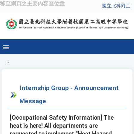
移至網頁之主要內容區位置
國立北科附工
:::
Internship Group - Announcement
Message
[Occupational Safety Information] The
heat is here! All departments are
requested to implement "Heat Hazard